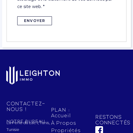
ce site web.
*
Contactez-
nous !
Plan :
Accueil
Restons
Notre bureau
connectés 
La Perle du Lac 1, Tunis,
À Propos
Tunisie
Propriétés