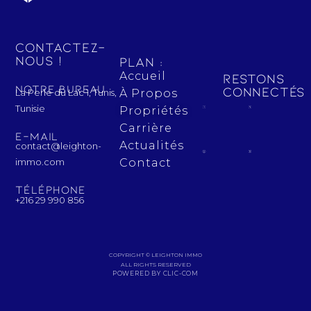
Contactez-
nous !
Plan :
Accueil
Restons
Notre bureau
connectés 
La Perle du Lac 1, Tunis,
À Propos
Tunisie
Propriétés
Carrière
E-mail
Actualités
contact@leighton-
Contact
immo.com
Téléphone
+216 29 990 856
COPYRIGHT © LEIGHTON IMMO
ALL RIGHTS RESERVED
POWERED BY CLIC-COM