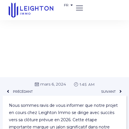
FR
EN
Prévision de Clôture en 2026 : Le Projet de
Leighton Immo se Dirige vers son Achèvement
mars 6, 2024
1:45 am
PRÉCÉDANT
SUIVANT
Nous sommes ravis de vous informer que notre projet
en cours chez Leighton Immo se dirige avec succès
vers sa clôture prévue en 2026. Cette étape
importante marque un jalon significatif dans notre