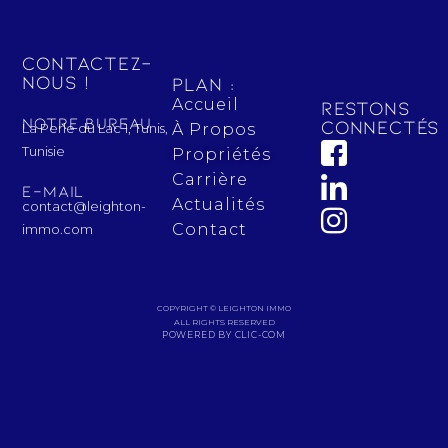
Contactez-
nous !
Plan :
Accueil
Restons
Notre bureau
connectés 
La Perle du Lac 1, Tunis,
À Propos
Tunisie
Propriétés
Carrière
E-mail
Actualités
contact@leighton-
Contact
immo.com
COPYRIGHT © LEIGHTON IMMO
ALL RIGHTS RESERVED
POWERED BY CLIC-COM