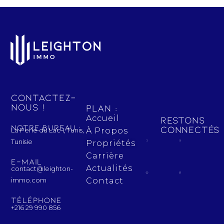
Contactez-
nous !
Plan :
Accueil
Restons
Notre bureau
connectés 
La Perle du Lac 1, Tunis,
À Propos
Tunisie
Propriétés
Carrière
E-mail
Actualités
contact@leighton-
Contact
immo.com
Téléphone
+216 29 990 856