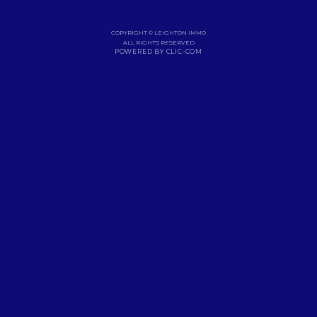
COPYRIGHT © LEIGHTON IMMO
ALL RIGHTS RESERVED
POWERED BY CLIC-COM