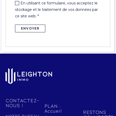
En utilisant ce formulaire, vous acceptez le
stockage et le traitement de vos données par
ce site web.
*
Contactez-
nous !
Plan :
Accueil
Restons
Notre bureau