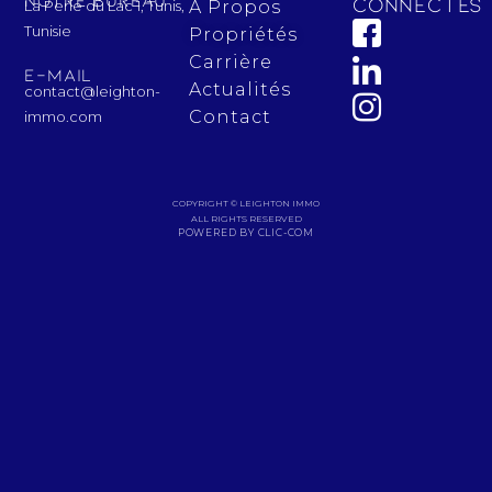
connectés 
La Perle du Lac 1, Tunis,
À Propos
Tunisie
Propriétés
Carrière
E-mail
Actualités
contact@leighton-
Contact
immo.com
COPYRIGHT © LEIGHTON IMMO
ALL RIGHTS RESERVED
POWERED BY CLIC-COM